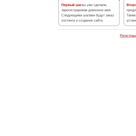
Первый шаг
вы уже сделали,
Втор
зарегистрировав доменное имя.
предл
Следующими шагами будут заказ
Также
хостинга и создание сайта.
устан
Регистрац