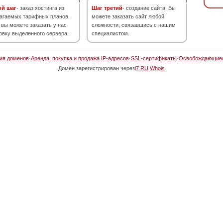
ой шаг
- заказ хостинга из
Шаг третий
- создание сайта. Вы
агаемых тарифных планов.
можете заказать сайт любой
 вы можете заказать у нас
сложности, связавшись с нашим
овку выделенного сервера.
специалистом.
ия доменов
·
Аренда, покупка и продажа IP-адресов
·
SSL-сертификаты
·
Освобождающие
Домен зарегистрирован через
i7.RU
.
Whois