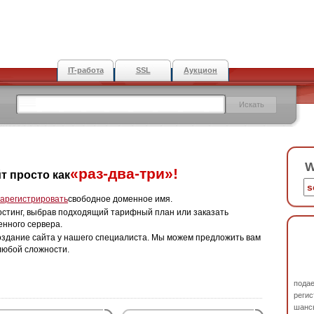
IT-работа
SSL
Аукцион
W
«раз-два-три»!
т просто как
зарегистрировать
свободное доменное имя.
остинг, выбрав подходящий тарифный план или заказать
енного сервера.
оздание сайта у нашего специалиста. Мы можем предложить вам
любой сложности.
пода
регис
шанс